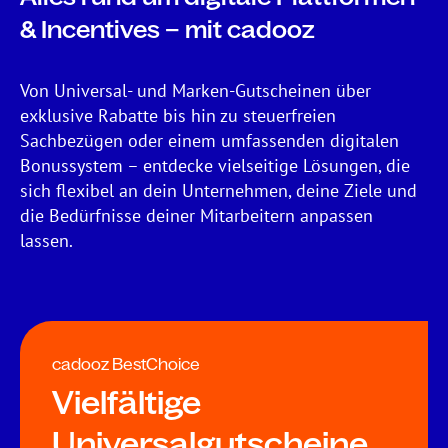
& Incentives – mit cadooz
Von Universal- und Marken-Gutscheinen über
exklusive Rabatte bis hin zu steuerfreien
Sachbezügen oder einem umfassenden digitalen
Bonussystem – entdecke vielseitige Lösungen, die
sich flexibel an dein Unternehmen, deine Ziele und
die Bedürfnisse deiner Mitarbeitern anpassen
lassen.
cadooz BestChoice
Vielfältige
Universalgutscheine