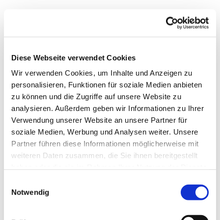
Warum lohnen sich
Diese Webseite verwendet Cookies
Empfehlungsprogramme für
Wir verwenden Cookies, um Inhalte und Anzeigen zu
Unternehmen?
personalisieren, Funktionen für soziale Medien anbieten
zu können und die Zugriffe auf unsere Website zu
Teilen zufriedene Kunden positive Erfahrungen,
analysieren. Außerdem geben wir Informationen zu Ihrer
entsteht ein Vertrauensvorschuss, den keine
Verwendung unserer Website an unsere Partner für
Werbeanzeige der Welt liefern kann. Und genau hier
soziale Medien, Werbung und Analysen weiter. Unsere
setzt die Strategie hinter erfolgreichen
Partner führen diese Informationen möglicherweise mit
Empfehlungsprogrammen an: Sie machen aus
weiteren Daten zusammen, die Sie ihnen bereitgestellt
treuen Kunden engagierte Markenbotschafter und
haben oder die sie im Rahmen Ihrer Nutzung der Dienste
verwandeln persönliche Kunden-Empfehlungen in
gesammelt haben.
E
Wachstum, mit dem man planen kann.
Notwendig
i
n
Anders als viele klassische Marketingmaßnahmen
w