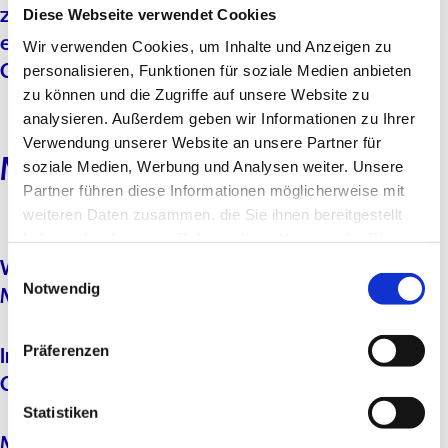
zurückgeschickt. Von wem erhalte ich
Diese Webseite verwendet Cookies
Sachprämie
eine Gutschrift oder einen neuen
Wir verwenden Cookies, um Inhalte und Anzeigen zu
Gutschein?
personalisieren, Funktionen für soziale Medien anbieten
zu können und die Zugriffe auf unsere Website zu
analysieren. Außerdem geben wir Informationen zu Ihrer
Verwendung unserer Website an unsere Partner für
MovieChoice
soziale Medien, Werbung und Analysen weiter. Unsere
Partner führen diese Informationen möglicherweise mit
weiteren Daten zusammen, die Sie ihnen bereitgestellt
haben oder die sie im Rahmen Ihrer Nutzung der Dienste
gesammelt haben.
Wo kann ich den Status meines
E
Notwendig
i
MovieChoice Online-Gutscheins prüfen?
n
w
www.moviechoice.de
Präferenzen
In welchen Kinos kann ich meinen
i
Gutschein einlösen?
l
l
Statistiken
i
Mein MovieChoice wurde in einem Kino