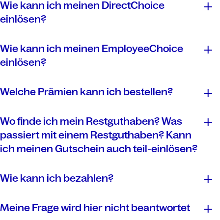
Wie kann ich meinen DirectChoice
www.einloesen.de
einlösen?
Wie kann ich meinen EmployeeChoice
einlösen?
Welche Prämien kann ich bestellen?
Gehen Sie auf
employee-choice.cadooz.com
Gutscheincode eingeben
Filialfinder
Gutscheine oder Sachprämien aussuchen
Wo finde ich mein Restguthaben? Was
Lieferadresse eingeben
passiert mit einem Restguthaben? Kann
Wunschprodukt per E-Mail oder Post erhalten
ich meinen Gutschein auch teil-einlösen?
Wie kann ich bezahlen?
Meine Frage wird hier nicht beantwortet