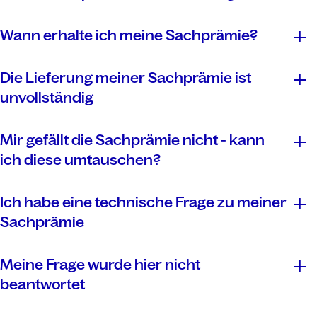
www.PAYBACK.de/kontakt
Wann erhalte ich meine Sachprämie?
Die Lieferung meiner Sachprämie ist
Abfrage Lieferstatus ohne Bestellnummer
unvollständig
www.PAYBACK.de
Kontaktformular
Mir gefällt die Sachprämie nicht - kann
ich diese umtauschen?
Ich habe eine technische Frage zu meiner
Sachprämie
Meine Frage wurde hier nicht
beantwortet