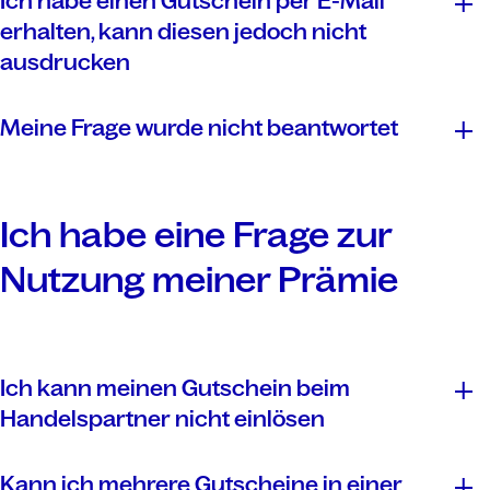
Ich habe einen Gutschein per E-Mail
Nachversand
erhalten, kann diesen jedoch nicht
Sachprämien
ausdrucken
Meine Frage wurde nicht beantwortet
hier
Kontaktformulars
Lieferdauer
Ich habe eine Frage zur
Nutzung meiner Prämie
Ich kann meinen Gutschein beim
Handelspartner nicht einlösen
Kann ich mehrere Gutscheine in einer