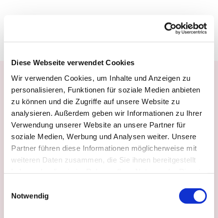
Beitrag teilen
Diese Webseite verwendet Cookies
Wir verwenden Cookies, um Inhalte und Anzeigen zu
Weitere spannende
personalisieren, Funktionen für soziale Medien anbieten
zu können und die Zugriffe auf unsere Website zu
Beiträge
analysieren. Außerdem geben wir Informationen zu Ihrer
Verwendung unserer Website an unsere Partner für
soziale Medien, Werbung und Analysen weiter. Unsere
Partner führen diese Informationen möglicherweise mit
weiteren Daten zusammen, die Sie ihnen bereitgestellt
haben oder die sie im Rahmen Ihrer Nutzung der Dienste
gesammelt haben.
E
Notwendig
i
n