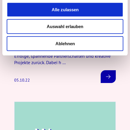
u
Alle zulassen
s
Inside cadooz
w
Auswahl erlauben
a
Arbeitsalltag bei cadooz –
h
cadoozies berichten
l
Ablehnen
Jedes Jahr aufs Neue blicken wir auf großartige
Erfolge, spannende Partnerschaften und kreative
Projekte zurück. Dabei h ...
05.10.22