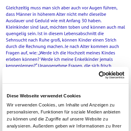
Gleichzeitig muss man sich aber auch vor Augen führen,
dass Männer in höherem Alter nicht mehr dieselbe
Ausdauer und Geduld wie mit Anfang 30 haben.
Kleinkinder sind laut, möchten toben und können auch mal
quengelig sein. Ist in diesem Lebensabschnitt die
Sehnsucht nach Ruhe groß, können Kinder einen Strich
durch die Rechnung machen. Je nach Alter kommen auch
Fragen auf, wie: „Werde ich die Hochzeit meines Kindes
erleben können? Werde ich meine Enkelkinder jemals
kennenlernen?“ Unangenehme Fragen, die sich frisch
gebackene Väter in ihren 50ern aber durchaus stellen.
Letztlich sind das Gedanken und Fragen, die in der
Kinderplanung Platz finden müssen. Am Ende des Tages
braucht ein Kind aber keine ausgeklügelten Weisheiten,
Diese Webseite verwendet Cookies
keine perfekte Finanzplanung und auch kein pausenloses
Action-Programm. Das, was es braucht, ist von seinen Eltern
Wir verwenden Cookies, um Inhalte und Anzeigen zu
bedingungslos geliebt zu werden.
personalisieren, Funktionen für soziale Medien anbieten
zu können und die Zugriffe auf unsere Website zu
analysieren. Außerdem geben wir Informationen zu Ihrer