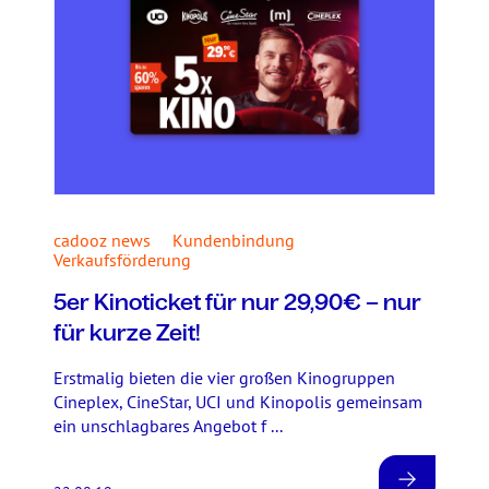
cadooz news
Kundenbindung
Verkaufsförderung
5er Kinoticket für nur 29,90€ – nur
für kurze Zeit!
Erstmalig bieten die vier großen Kinogruppen
Cineplex, CineStar, UCI und Kinopolis gemeinsam
ein unschlagbares Angebot f ...