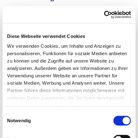
Herausforderung:Die SIGNAL IDUNA Versicherung
hatte für ihren Vertrieb einen Verkaufswettbewerb
ausgeschrieben. Da Reise ...
Diese Webseite verwendet Cookies
02.07.22
Wir verwenden Cookies, um Inhalte und Anzeigen zu
personalisieren, Funktionen für soziale Medien anbieten
zu können und die Zugriffe auf unsere Website zu
analysieren. Außerdem geben wir Informationen zu Ihrer
Verwendung unserer Website an unsere Partner für
soziale Medien, Werbung und Analysen weiter. Unsere
Partner führen diese Informationen möglicherweise mit
weiteren Daten zusammen, die Sie ihnen bereitgestellt
haben oder die sie im Rahmen Ihrer Nutzung der Dienste
gesammelt haben.
E
Notwendig
i
n
w