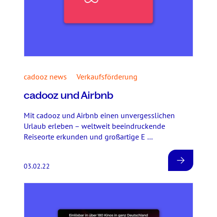
cadooz news
Verkaufsförderung
cadooz und Airbnb
Mit cadooz und Airbnb einen unvergesslichen
Urlaub erleben – weltweit beeindruckende
Reiseorte erkunden und großartige E ...
03.02.22