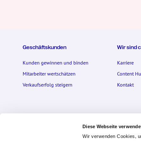
Geschäftskunden
Wir sind 
Kunden gewinnen und binden
Karriere
Mitarbeiter wertschätzen
Content H
Verkaufserfolg steigern
Kontakt
Kontakt
Privatku
Diese Webseite verwende
cadooz GmbH
Fragen und
Wir verwenden Cookies, um
Osterbekstraße 90b
Kontaktfor