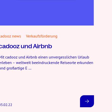
cadooz news
Verkaufsförderung
cadooz und Airbnb
Mit cadooz und Airbnb einen unvergesslichen Urlaub
erleben – weltweit beeindruckende Reiseorte erkunden
und großartige E ...
03.02.22