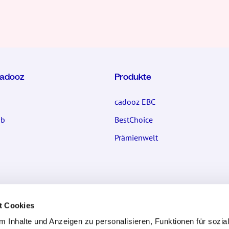
cadooz
Produkte
cadooz EBC
ub
BestChoice
Prämienwelt
nden
Gutscheinpartner werden
t Cookies
 Antworten
Kontaktformular
 Inhalte und Anzeigen zu personalisieren, Funktionen für sozia
mular