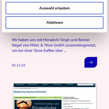
w
Auswahl erlauben
a
h
Referenzen
l
Ablehnen
Auf einen Kaffee mit Miles & More
Wir haben uns mit Menakshi Singh und Reimer
Nagel von Miles & More GmbH zusammengesetzt,
um bei einer Tasse Kaffee über ...
05.12.24