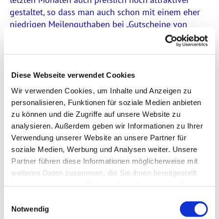
gestaltet, so dass man auch schon mit einem eher
niedrigen Meilenguthaben bei „Gutscheine von
cadooz“ ab 1.500 Meilen einen Gutschein einlösen
kann.“
Diese Webseite verwendet Cookies
Wir verwenden Cookies, um Inhalte und Anzeigen zu
Welches Feedback erhalten Sie von den
personalisieren, Funktionen für soziale Medien anbieten
Teilnehmenden des Miles & More
zu können und die Zugriffe auf unsere Website zu
Programms zur Gutscheinplattform?
analysieren. Außerdem geben wir Informationen zu Ihrer
Verwendung unserer Website an unsere Partner für
Menakshi:
„Unsere Befragungen (in Q1/24) zeigen:
soziale Medien, Werbung und Analysen weiter. Unsere
Die Gutscheinplattform gehört inzwischen für viele
Partner führen diese Informationen möglicherweise mit
Teilenehmende zum festen und attraktiven
weiteren Daten zusammen, die Sie ihnen bereitgestellt
Angebotsbestandteil des Meileneinlösens. Über 30
haben oder die sie im Rahmen Ihrer Nutzung der Dienste
% der befragten deutschen Teilenehmenden kennen
gesammelt haben.
E
das Angebot und 35 % derer, die das Angebot
Notwendig
i