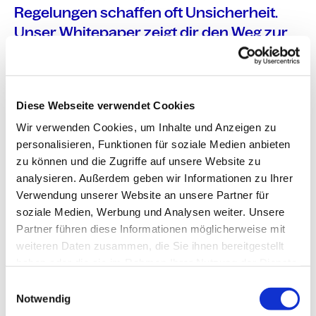
Regelungen schaffen oft Unsicherheit.
Unser Whitepaper zeigt dir den Weg zur
einfachen, digitalen und rechtskonformen
Umsetzung. Lade dir jetzt deinen
kostenlosen Leitfaden herunter.
Diese Webseite verwendet Cookies
Wir verwenden Cookies, um Inhalte und Anzeigen zu
Persönliche Daten
personalisieren, Funktionen für soziale Medien anbieten
zu können und die Zugriffe auf unsere Website zu
Anrede
analysieren. Außerdem geben wir Informationen zu Ihrer
Verwendung unserer Website an unsere Partner für
soziale Medien, Werbung und Analysen weiter. Unsere
Partner führen diese Informationen möglicherweise mit
Name*
weiteren Daten zusammen, die Sie ihnen bereitgestellt
haben oder die sie im Rahmen Ihrer Nutzung der Dienste
gesammelt haben.
E
E-Mail-Adresse*
Notwendig
i