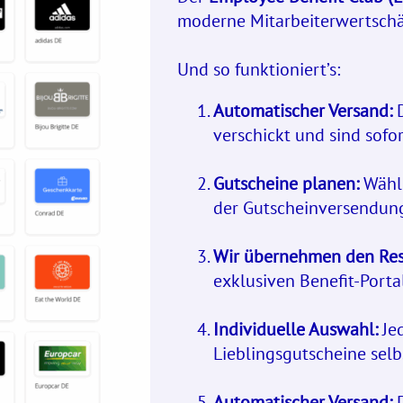
moderne Mitarbeiterwertschätz
Und so funktioniert’s:
Automatischer Versand:
D
verschickt und sind sofor
Gutscheine planen:
Wähle
der Gutscheinversendun
Wir übernehmen den Res
exklusiven Benefit-Port
Individuelle Auswahl:
Jed
Lieblingsgutscheine selb
Automatischer Versand:
D