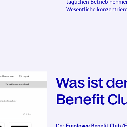
täglichen Betrieb nehmen
Wesentliche konzentriere
Was ist d
Benefit Cl
Der
Employee Benefit Club (