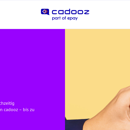
chzeitig
on cadooz – bis zu