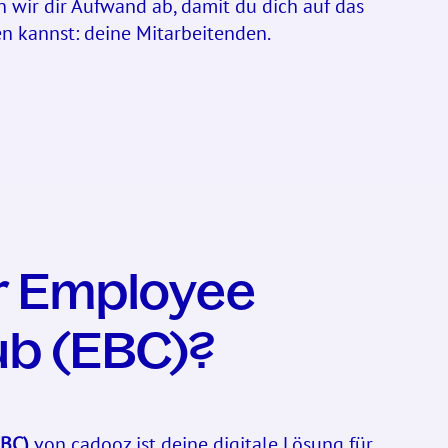
 wir dir Aufwand ab, damit du dich auf das
n kannst: deine Mitarbeitenden.
er Employee
ub (EBC)?
EBC)
von cadooz ist deine digitale Lösung für