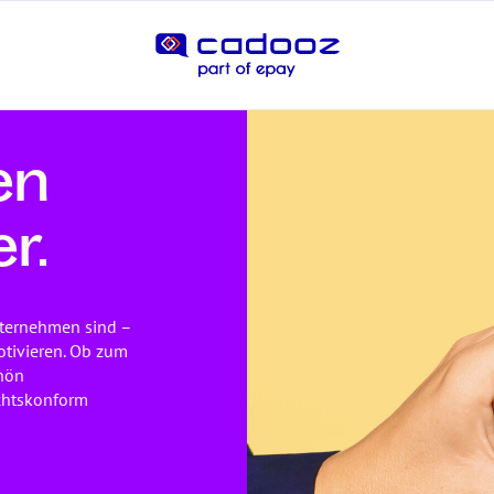
en
r.
Unternehmen sind –
otivieren. Ob zum
chön
echtskonform