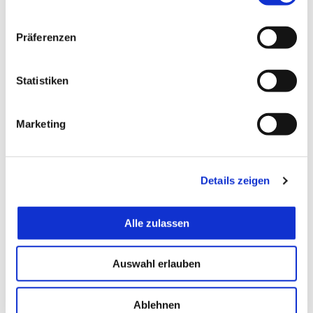
n
w
Präferenzen
i
l
l
Statistiken
i
g
Marketing
u
n
g
Details zeigen
s
a
u
Alle zulassen
s
w
Auswahl erlauben
a
h
l
Ablehnen