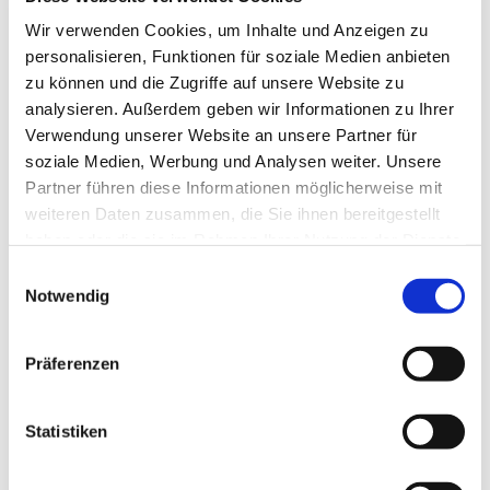
Teilnahmeschluss ist der 10. August 2024.
Wir verwenden Cookies, um Inhalte und Anzeigen zu
Die Gewinner werden durch Losverfahren
personalisieren, Funktionen für soziale Medien anbieten
ermittelt.
zu können und die Zugriffe auf unsere Website zu
Die Gewinner werden bis zum 19. August unter
analysieren. Außerdem geben wir Informationen zu Ihrer
der von ihnen angegebenen E-Mail-Adresse
Verwendung unserer Website an unsere Partner für
benachrichtigt.
soziale Medien, Werbung und Analysen weiter. Unsere
Die Gewinne werden von cadooz an die vom
Partner führen diese Informationen möglicherweise mit
Gewinner angegebene E-Mail-Adresse
weiteren Daten zusammen, die Sie ihnen bereitgestellt
übersendet.
haben oder die sie im Rahmen Ihrer Nutzung der Dienste
Eine Barauszahlung der Gewinne ist nicht
gesammelt haben.
E
möglich. Die Gewinne sind nicht übertragbar.
Notwendig
i
Soweit rechtlich möglich, behält sich cadooz
n
vor, das Gewinnspiel ganz- oder zeitweise
w
auszusetzen.
Präferenzen
i
Die cadooz überlassenen Daten werden nur zur
l
Durchführung und Abwicklung des
l
Statistiken
Gewinnspiels genutzt, vertraulich behandelt,
i
nicht für Werbezwecke genutzt und nicht an
g