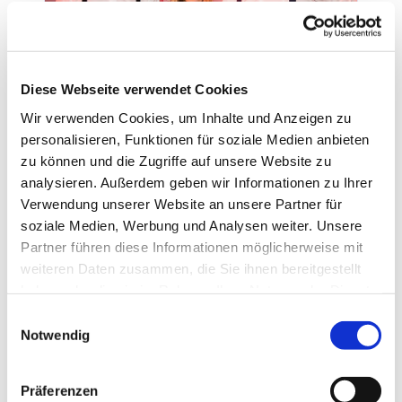
Diese Webseite verwendet Cookies
Wir verwenden Cookies, um Inhalte und Anzeigen zu
personalisieren, Funktionen für soziale Medien anbieten
cadooz news
Inside cadooz
zu können und die Zugriffe auf unsere Website zu
Unsere neuen Azubis stellen sich
analysieren. Außerdem geben wir Informationen zu Ihrer
vor
Verwendung unserer Website an unsere Partner für
soziale Medien, Werbung und Analysen weiter. Unsere
Der August ist immer ein besonderer Monat. Denn
Partner führen diese Informationen möglicherweise mit
hier beginnen Young Professionals ihre
weiteren Daten zusammen, die Sie ihnen bereitgestellt
Ausbildung. In diesem Jahr freuen ...
haben oder die sie im Rahmen Ihrer Nutzung der Dienste
gesammelt haben.
E
21.10.21
Notwendig
i
n
w
Präferenzen