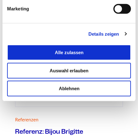
Einsätze und Vorschläge ...
g
Marketing
u
n
02.07.22
g
Details zeigen
s
a
u
Alle zulassen
s
w
Auswahl erlauben
a
h
l
Ablehnen
Referenzen
Referenz: Bijou Brigitte