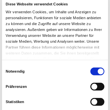
02.07.22
Diese Webseite verwendet Cookies
Wir verwenden Cookies, um Inhalte und Anzeigen zu
personalisieren, Funktionen für soziale Medien anbieten
zu können und die Zugriffe auf unsere Website zu
analysieren. Außerdem geben wir Informationen zu Ihrer
Verwendung unserer Website an unsere Partner für
soziale Medien, Werbung und Analysen weiter. Unsere
Partner führen diese Informationen möglicherweise mit
weiteren Daten zusammen, die Sie ihnen bereitgestellt
haben oder die sie im Rahmen Ihrer Nutzung der Dienste
gesammelt haben.
E
Notwendig
i
n
Referenzen
w
Präferenzen
Referenz: Flughafen München
i
l
Mitarbeiter des Flughafen München können ihre
l
Statistiken
Ideen erfolgreicher einbringen und werden für ihre
i