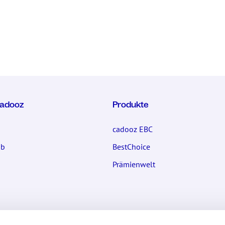
cadooz
Produkte
cadooz EBC
ub
BestChoice
Prämienwelt
nden
Gutscheinpartner werden