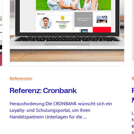
Referenzen
R
Referenz: Cronbank
Herausforderung:Die CRONBANK wünscht sich ein
Loyalty- und Schulungsportal, um ihren
L
Handelspartnern Unterlagen für die ...
N
K
f