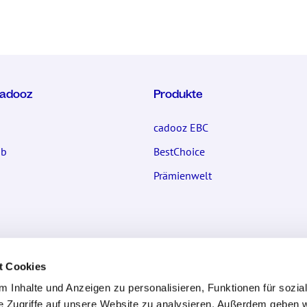
cadooz
Produkte
cadooz EBC
ub
BestChoice
Prämienwelt
nden
Gutscheinpartner werden
t Cookies
 Antworten
Kontaktformular
 Inhalte und Anzeigen zu personalisieren, Funktionen für sozia
mular
e Zugriffe auf unsere Website zu analysieren. Außerdem geben w