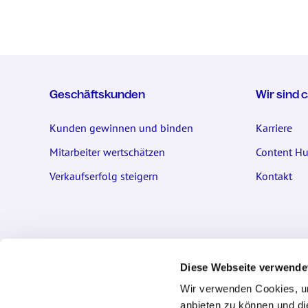
Geschäftskunden
Wir sind 
Kunden gewinnen und binden
Karriere
Mitarbeiter wertschätzen
Content H
Verkaufserfolg steigern
Kontakt
Kontakt
Privatku
Diese Webseite verwende
cadooz GmbH
Fragen und
Wir verwenden Cookies, um
Osterbekstraße 90b
Kontaktfor
anbieten zu können und di