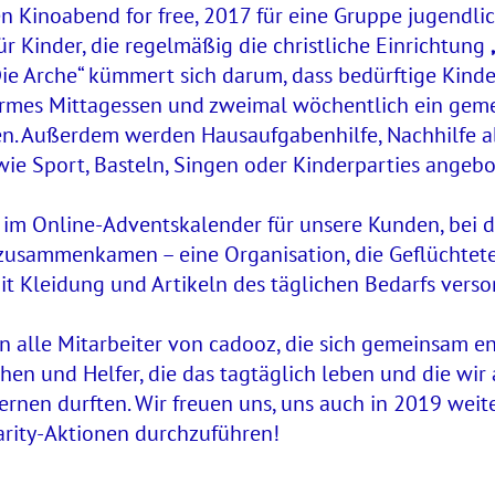
n Kinoabend for free, 2017 für eine Gruppe jugendlic
r Kinder, die regelmäßig die christliche Einrichtung
ie Arche“ kümmert sich darum, dass bedürftige Kind
armes Mittagessen und zweimal wöchentlich ein gem
n. Außerdem werden Hausaufgabenhilfe, Nachhilfe a
wie Sport, Basteln, Singen oder Kinderparties angebo
 im Online-Adventskalender für unsere Kunden, bei d
usammenkamen – eine Organisation, die Geflüchtet
t Kleidung und Artikeln des täglichen Bedarfs versor
n alle Mitarbeiter von cadooz, die sich gemeinsam e
hen und Helfer, die das tagtäglich leben und die wi
ernen durften. Wir freuen uns, uns auch in 2019 weite
rity-Aktionen durchzuführen!