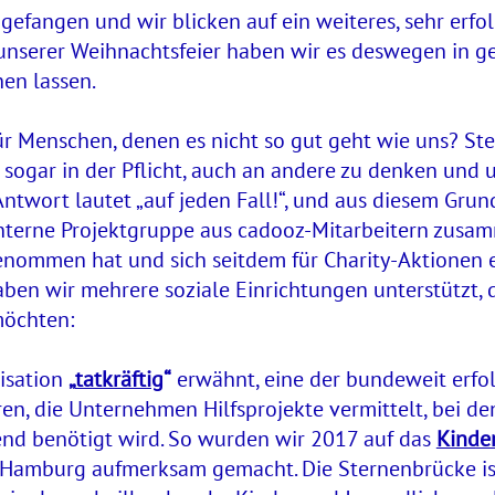
efangen und wir blicken auf ein weiteres, sehr erfol
 unserer Weihnachtsfeier haben wir es deswegen in 
hen lassen.
r Menschen, denen es nicht so gut geht wie uns? Ste
ogar in der Pflicht, auch an andere zu denken und u
ntwort lautet „auf jeden Fall!“, und aus diesem Grund
nterne Projektgruppe aus cadooz-Mitarbeitern zusam
ommen hat und sich seitdem für Charity-Aktionen e
aben wir mehrere soziale Einrichtungen unterstützt, d
möchten:
nisation
„
tatkräftig
“
erwähnt, eine der bundeweit erfo
en, die Unternehmen Hilfsprojekte vermittelt, bei den
d benötigt wird. So wurden wir 2017 auf das
Kinde
 Hamburg aufmerksam gemacht. Die Sternenbrücke is