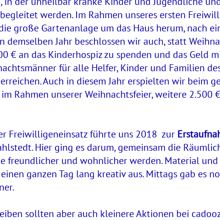
g, in der unheilbar kranke Kinder und Jugendliche u
gleitet werden. Im Rahmen unseres ersten Freiwill
, die große Gartenanlage um das Haus herum, nach e
 In demselben Jahr beschlossen wir auch, statt Weih
00 € an das Kinderhospiz zu spenden und das Geld mi
chtsmänner für alle Helfer, Kinder und Familien des
rreichen. Auch in diesem Jahr erspielten wir beim 
 im Rahmen unserer Weihnachtsfeier, weitere 2.500 
r Freiwilligeneinsatz führte uns 2018 zur
Erstaufnah
hlstedt. Hier ging es darum, gemeinsam die Räumlic
ie freundlicher und wohnlicher werden. Material und
einen ganzen Tag lang kreativ aus. Mittags gab es n
ner.
iben sollten aber auch kleinere Aktionen bei cadooz