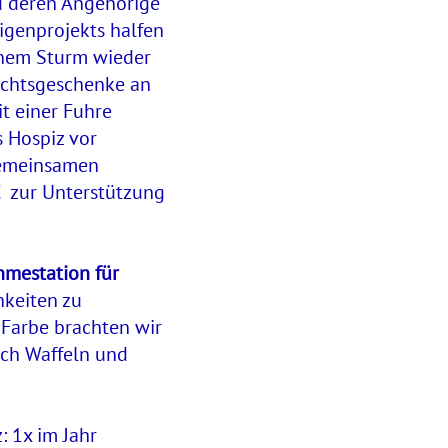
nd deren Angehörige
igenprojekts halfen
inem Sturm wieder
nachtsgeschenke an
t einer Fuhre
 Hospiz vor
gemeinsamen
€ zur Unterstützung
mestation für
hkeiten zu
 Farbe brachten wir
och Waffeln und
: 1x im Jahr