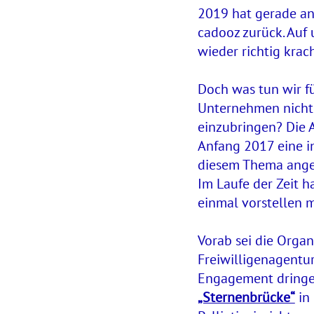
2019 hat gerade ang
cadooz zurück. Auf
wieder richtig krac
Doch was tun wir fü
Unternehmen nicht s
einzubringen? Die A
Anfang 2017 eine i
diesem Thema angen
Im Laufe der Zeit h
einmal vorstellen 
Vorab sei die Orga
Freiwilligenagentur
Engagement dringen
„Sternenbrücke“
in