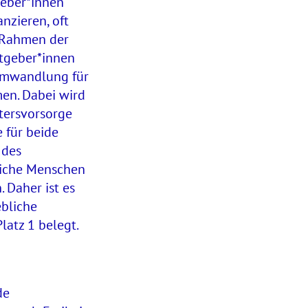
geber*innen
anzieren, oft
 Rahmen der
itgeber*innen
tumwandlung für
men. Dabei wird
ltersvorsorge
 für beide
 des
eiche Menschen
. Daher ist es
ebliche
latz 1 belegt.
de