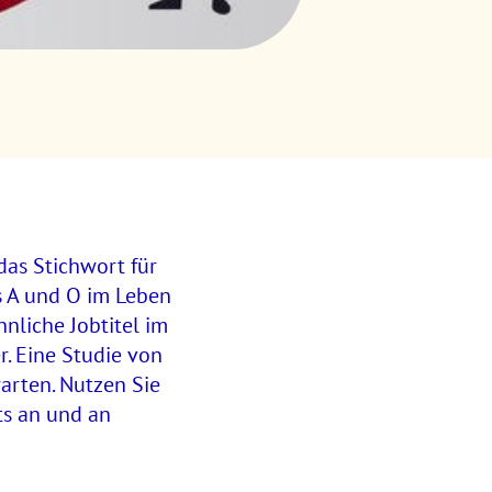
das Stichwort für
as A und O im Leben
liche Jobtitel im
. Eine Studie von
arten. Nutzen Sie
ts an und an