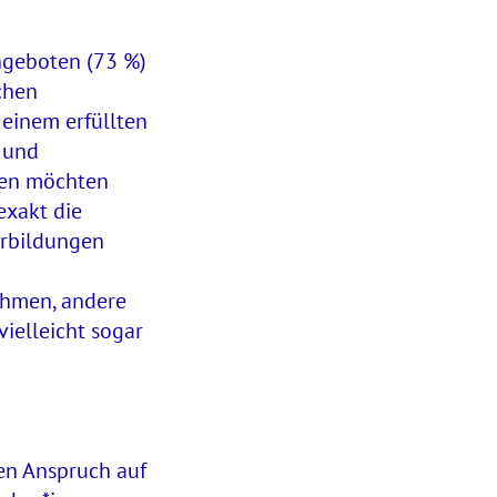
ngeboten (73 %)
chen
 einem erfüllten
 und
nen möchten
exakt die
erbildungen
ehmen, andere
ielleicht sogar
en Anspruch auf