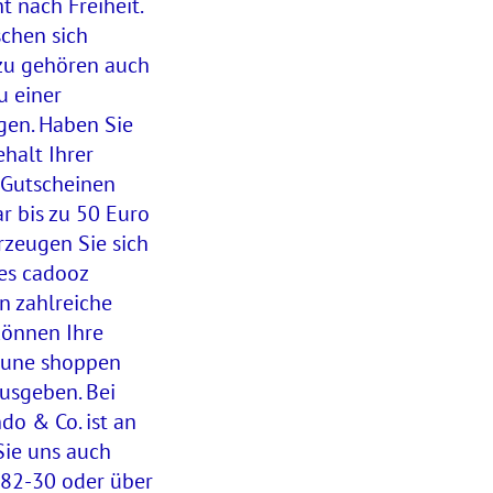
 nach Freiheit.
chen sich
azu gehören auch
u einer
gen. Haben Sie
halt Ihrer
 Gutscheinen
r bis zu 50 Euro
rzeugen Sie sich
es cadooz
n zahlreiche
können Ihre
Laune shoppen
usgeben. Bei
do & Co. ist an
ie uns auch
 82-30 oder über