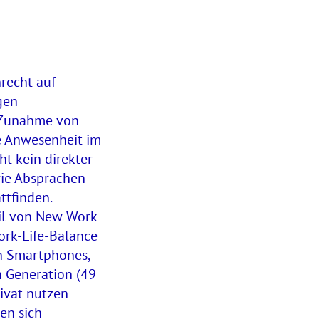
recht auf
gen
r Zunahme von
te Anwesenheit im
t kein direkter
ie Absprachen
ttfinden.
eil von New Work
rk-Life-Balance
n Smartphones,
 Generation (49
ivat nutzen
en sich