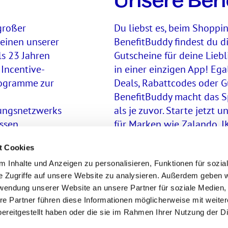
Unsere Ben
großer
Du liebst es, beim Shoppi
 einen unserer
BenefitBuddy findest du 
ls 23 Jahren
Gutscheine für deine Lieb
 Incentive-
in einer einzigen App! Ega
rogramme zur
Deals, Rabattcodes oder G
BenefitBuddy macht das S
lungsnetzwerks
als je zuvor. Starte jetzt
ssen
für Marken wie Zalando, I
uns und das
gilt: Erst droppen, dann s
t Cookies
 Inhalte und Anzeigen zu personalisieren, Funktionen für sozia
e Zugriffe auf unsere Website zu analysieren. Außerdem geben w
rwendung unserer Website an unsere Partner für soziale Medien
re Partner führen diese Informationen möglicherweise mit weite
ereitgestellt haben oder die sie im Rahmen Ihrer Nutzung der D