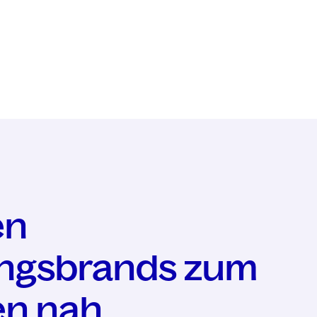
en
ingsbrands zum
en nah