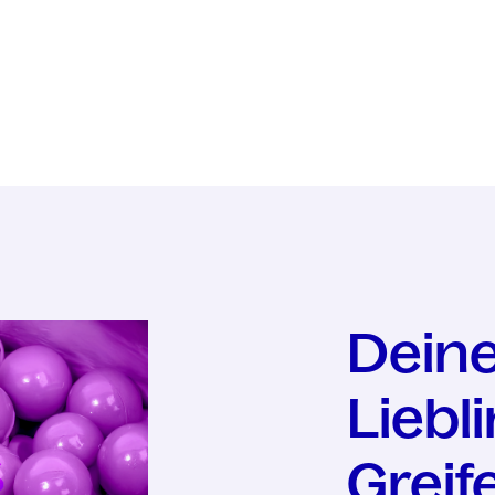
Dein
Liebl
Greif