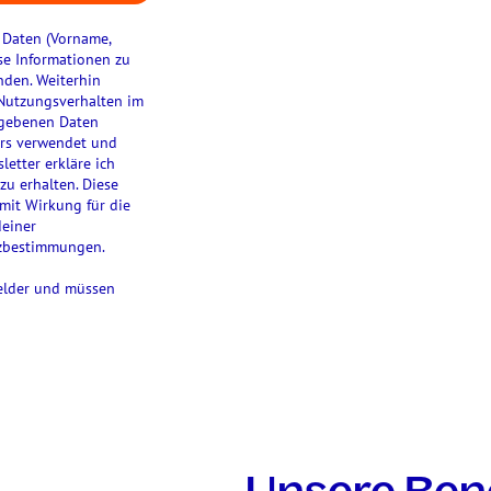
 Daten (Vorname,
se Informationen zu
nden. Weiterhin
 Nutzungsverhalten im
egebenen Daten
ers verwendet und
etter erkläre ich
u erhalten. Diese
mit Wirkung für die
deiner
tzbestimmungen.
felder und müssen