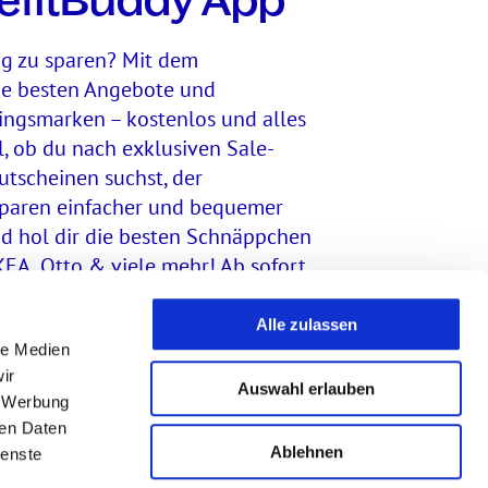
efitBuddy App
ng zu sparen? Mit dem
die besten Angebote und
lingsmarken – kostenlos und alles
l, ob du nach exklusiven Sale-
utscheinen suchst, der
paren einfacher und bequemer
 und hol dir die besten Schnäppchen
KEA, Otto & viele mehr! Ab sofort
hoppen.
Alle zulassen
le Medien
ir
Auswahl erlauben
, Werbung
ren Daten
Ablehnen
ienste