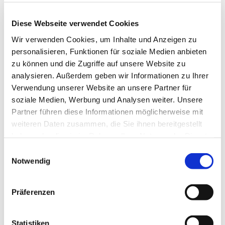
Diese Webseite verwendet Cookies
Mitarbeitermotivation
Wir verwenden Cookies, um Inhalte und Anzeigen zu
personalisieren, Funktionen für soziale Medien anbieten
Umfrageergebnisse:
zu können und die Zugriffe auf unsere Website zu
Weihnachtsgeschenke für
analysieren. Außerdem geben wir Informationen zu Ihrer
Mitarbeiter
Verwendung unserer Website an unsere Partner für
soziale Medien, Werbung und Analysen weiter. Unsere
Was wünschen sich Mitarbeiter von ihren
Partner führen diese Informationen möglicherweise mit
Arbeitgebern zu Weihnachten und wie verbreitet ist
weiteren Daten zusammen, die Sie ihnen bereitgestellt
diese Geste in Deutschland üb ...
haben oder die sie im Rahmen Ihrer Nutzung der Dienste
gesammelt haben.
E
22.10.18
Notwendig
i
n
w
Präferenzen
Neuere Beiträge
i
l
l
Statistiken