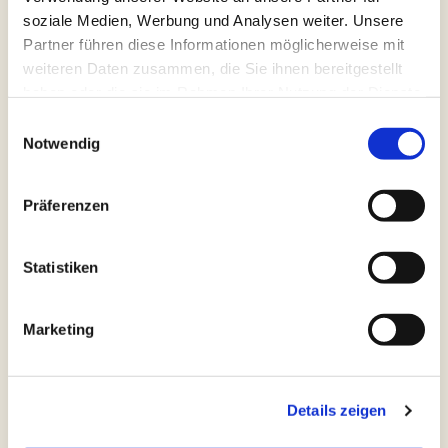
soziale Medien, Werbung und Analysen weiter. Unsere
Partner führen diese Informationen möglicherweise mit
weiteren Daten zusammen, die Sie ihnen bereitgestellt
haben oder die sie im Rahmen Ihrer Nutzung der Dienste
gesammelt haben.
E
Notwendig
i
n
w
Präferenzen
i
l
l
Statistiken
i
g
Marketing
u
n
g
Details zeigen
s
a