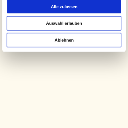
u
Alle zulassen
s
w
Auswahl erlauben
a
h
l
Ablehnen